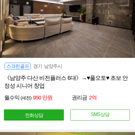
스크린골프
경기 남양주시
《남양주 다산 비전플러스 6대》→♥풀오토♥ 초보 안
정성 시니어 창업
월수익
950 만원
권리금
2억
(세전)
SMS상담
전화상담