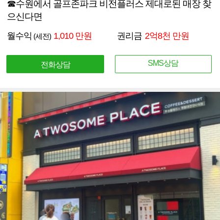
☎수원에서 골프존파크 비전플러스 제대로된 매장 찾
으신다면
월수익
1,010 만원
권리금
2억8천 만원
(세전)
SMS상담
전화상담