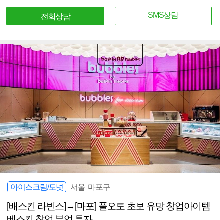
SMS상담
전화상담
아이스크림/도넛
서울 마포구
[배스킨 라빈스]→[마포] 풀오토 초보 유망 창업아이템
베스킨 창업 부업 투자