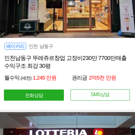
베이커리
인천 남동구
인천남동구 뚜레쥬르창업 고정비230만 7700만매출
수익구조 최강 30평
월수익
1,245 만원
권리금
2억5천 만원
(세전)
SMS상담
전화상담