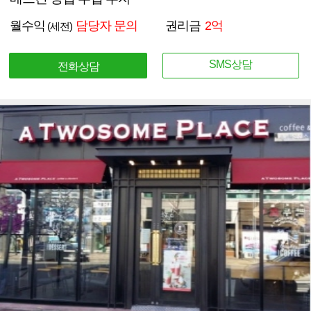
월수익
담당자 문의
권리금
2억
(세전)
SMS상담
전화상담