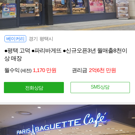
베이커리
경기 평택시
●평택 고덕 ●파리바게뜨 ●신규오픈3년 월매출8천이
상 매장
월수익
1,170 만원
권리금
2억6천 만원
(세전)
SMS상담
전화상담