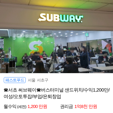
패스트푸드
서울 서초구
☎서초 써브웨이☎버스터미널 샌드위치/수익1,200만/
여성/오토투잡/부업/은퇴창업
월수익
1,200 만원
권리금
1억8천 만원
(세전)