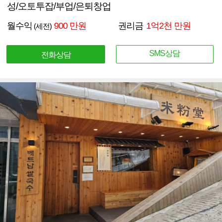
성/오토투잡/부업/은퇴창업
월수익
900 만원
권리금
1억2천 만원
(세전)
SMS상담
전화상담