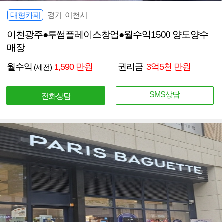
대형카페
경기 이천시
이천광주●투썸플레이스창업●월수익1500 양도양수
매장
월수익
1,590 만원
권리금
3억5천 만원
(세전)
SMS상담
전화상담