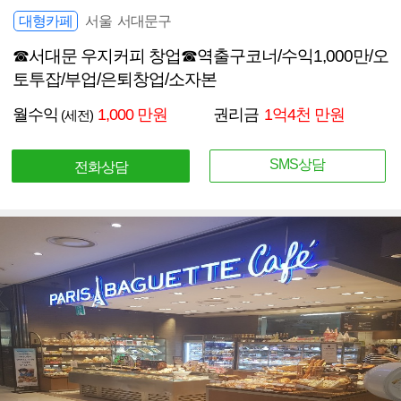
대형카페
서울 서대문구
☎서대문 우지커피 창업☎역출구코너/수익1,000만/오
토투잡/부업/은퇴창업/소자본
월수익
1,000 만원
권리금
1억4천 만원
(세전)
SMS상담
전화상담