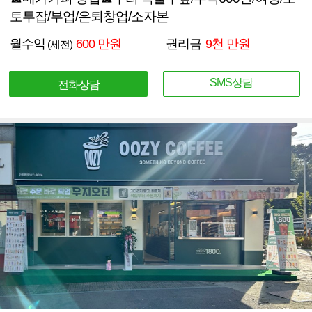
토투잡/부업/은퇴창업/소자본
월수익
600 만원
권리금
9천 만원
(세전)
SMS상담
전화상담