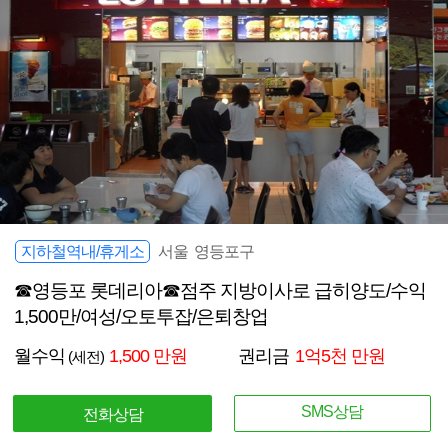
지하철역내/휴게소
서울 영등포구
☎영등포 롯데리아☎점주 지방이사로 급히양도/수익
1,500만/여성/오토투잡/은퇴창업
월수익
1,500 만원
권리금
1억5천 만원
(세전)
SMS상담
전화상담