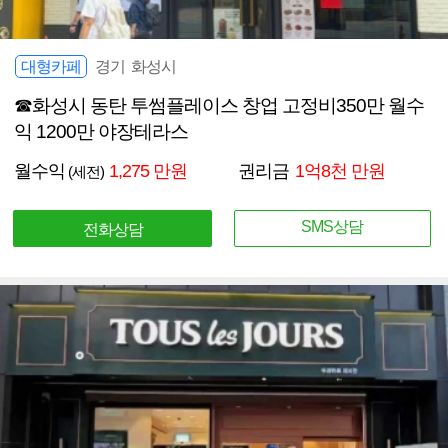
대형카페
경기 화성시
☎화성시 동탄 투썸플레이스 창업 고정비350만 월수
익 1200만 야장테라스
월수익
1,275 만원
권리금
1억8천 만원
(세전)
SMS상담
전화상담