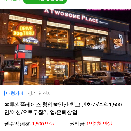
대형카페
경기 안산시
☎투썸플레이스 창업☎안산 최고 번화가/수익1,500
만/여성/오토투잡/부업/은퇴창업
월수익
1,500 만원
권리금
1억2천 만원
(세전)