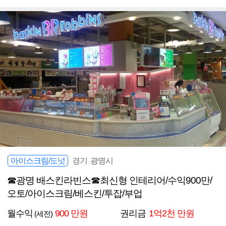
아이스크림/도넛
경기 광명시
☎광명 배스킨라빈스☎최신형 인테리어/수익900만/
오토/아이스크림/베스킨/투잡/부업
월수익
900 만원
권리금
1억2천 만원
(세전)