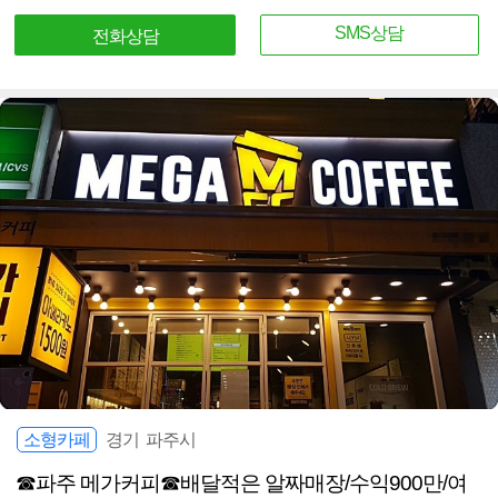
SMS상담
전화상담
소형카페
경기 파주시
☎파주 메가커피☎배달적은 알짜매장/수익900만/여