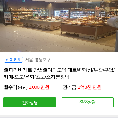
베이커리
서울 영등포구
☎파리바게트 창업☎여의도역 대로변/여성/투잡/부업/
카페/오토/은퇴/초보/소자본창업
월수익
1,000 만원
권리금
1억8천 만원
(세전)
SMS상담
전화상담