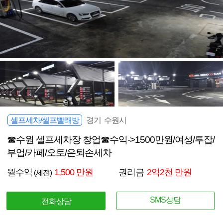
셀프세차/셀프빨래방
경기 수원시
☎수원 셀프세차장 창업☎수익->1500만원/여성/투잡/
부업/카페/오토/은퇴손세차
월수익
1,500 만원
권리금
2억2천 만원
(세전)
SMS상담
전화상담