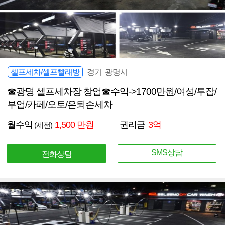
셀프세차/셀프빨래방
경기 광명시
☎광명 셀프세차장 창업☎수익->1700만원/여성/투잡/
부업/카페/오토/은퇴손세차
월수익
1,500 만원
권리금
3억
(세전)
SMS상담
전화상담