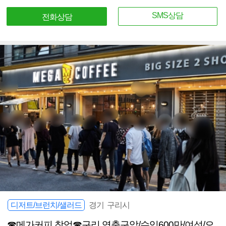
SMS상담
전화상담
디저트/브런치/샐러드
경기 구리시
☎메가커피 창업☎구리 역출구앞/수익600만/여성/오