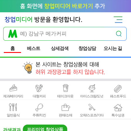
홈
베스트
상세검색
창업상담
오시는 길
제과/베이커리
대형커피
테이크아웃
아이스크림/도넛
패스트푸드
일반음식
주류/치킨
판매/소매
오락/스포츠/기타
특수상권
프리미엄 창업상품
검색결과