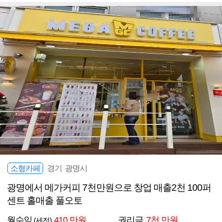
소형카페
경기 광명시
광명에서 메가커피 7천만원으로 창업 매출2천 100퍼
센트 홀매출 풀오토
월수익
410 만원
권리금
7천 만원
(세전)