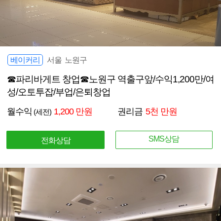
베이커리
서울 노원구
☎파리바게트 창업☎노원구 역출구앞/수익1,200만/여
성/오토투잡/부업/은퇴창업
월수익
1,200 만원
권리금
5천 만원
(세전)
SMS상담
전화상담