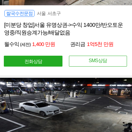
쌀국수전문점
서울 서초구
[미분당 창업]서울 유명상권->수익 1400만/반오토운
영중/직원승계가능/배달없음
월수익
1,400 만원
권리금
1억5천 만원
(세전)
SMS상담
전화상담