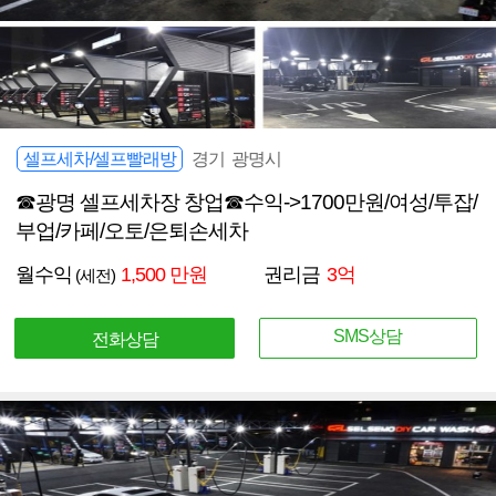
셀프세차/셀프빨래방
경기 광명시
☎광명 셀프세차장 창업☎수익->1700만원/여성/투잡/
부업/카페/오토/은퇴손세차
월수익
1,500 만원
권리금
3억
(세전)
SMS상담
전화상담