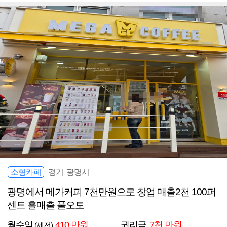
소형카페
경기 광명시
광명에서 메가커피 7천만원으로 창업 매출2천 100퍼
센트 홀매출 풀오토
월수익
410 만원
권리금
7천 만원
(세전)