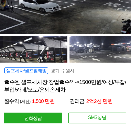
셀프세차/셀프빨래방
경기 수원시
☎수원 셀프세차장 창업☎수익->1500만원/여성/투잡/
부업/카페/오토/은퇴손세차
월수익
1,500 만원
권리금
2억2천 만원
(세전)
SMS상담
전화상담