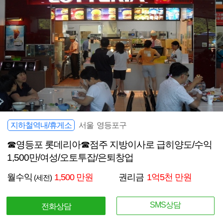
지하철역내/휴게소
서울 영등포구
☎영등포 롯데리아☎점주 지방이사로 급히양도/수익
1,500만/여성/오토투잡/은퇴창업
월수익
1,500 만원
권리금
1억5천 만원
(세전)
SMS상담
전화상담