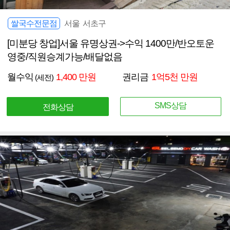
쌀국수전문점
서울 서초구
[미분당 창업]서울 유명상권->수익 1400만/반오토운
영중/직원승계가능/배달없음
월수익
1,400 만원
권리금
1억5천 만원
(세전)
SMS상담
전화상담