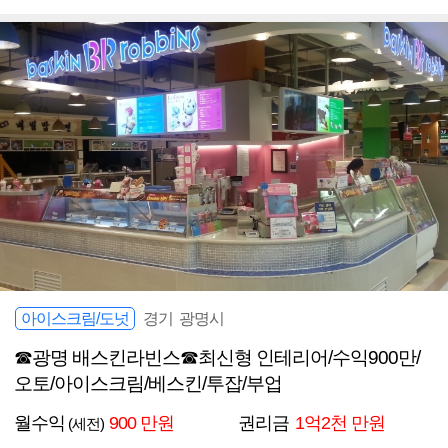
아이스크림/도넛
경기 광명시
☎광명 배스킨라빈스☎최신형 인테리어/수익900만/
오토/아이스크림/베스킨/투잡/부업
월수익
900 만원
권리금
1억2천 만원
(세전)