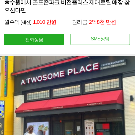
☎수원에서 골프존파크 비전플러스 제대로된 매장 찾
으신다면
월수익
1,010 만원
권리금
2억8천 만원
(세전)
SMS상담
전화상담