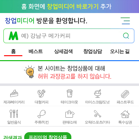
홈
베스트
상세검색
창업상담
오시는 길
제과/베이커리
대형커피
테이크아웃
아이스크림/도넛
패스트푸드
일반음식
주류/치킨
판매/소매
오락/스포츠/기타
특수상권
프리미엄 창업상품
검색결과