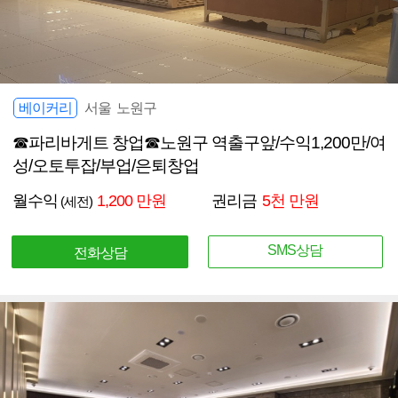
베이커리
서울 노원구
☎파리바게트 창업☎노원구 역출구앞/수익1,200만/여
성/오토투잡/부업/은퇴창업
월수익
1,200 만원
권리금
5천 만원
(세전)
SMS상담
전화상담