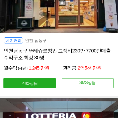
베이커리
인천 남동구
인천남동구 뚜레쥬르창업 고정비230만 7700만매출
수익구조 최강 30평
월수익
1,245 만원
권리금
2억5천 만원
(세전)
SMS상담
전화상담