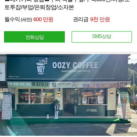
토투잡/부업/은퇴창업/소자본
월수익
600 만원
권리금
9천 만원
(세전)
SMS상담
전화상담