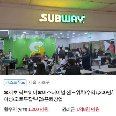
패스트푸드
서울 서초구
☎서초 써브웨이☎버스터미널 샌드위치/수익1,200만/
여성/오토투잡/부업/은퇴창업
월수익
1,200 만원
권리금
1억8천 만원
(세전)