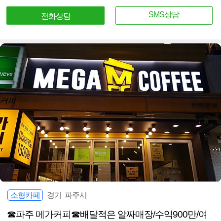
SMS상담
전화상담
소형카페
경기 파주시
☎파주 메가커피☎배달적은 알짜매장/수익900만/여