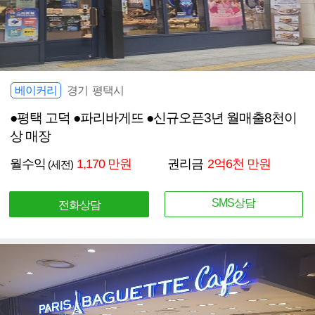
베이커리
경기 평택시
●평택 고덕 ●파리바게뜨 ●신규오픈3년 월매출8천이
상 매장
월수익
1,170 만원
권리금
2억6천 만원
(세전)
SMS상담
전화상담