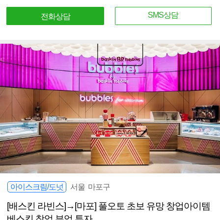
SMS상담
전화상담
아이스크림/도넛
서울 마포구
[배스킨 라빈스]→[마포] 풀오토 초보 유망 창업아이템
베스킨 창업 부업 투자