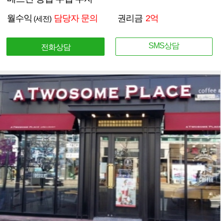
월수익
담당자 문의
권리금
2억
(세전)
SMS상담
전화상담