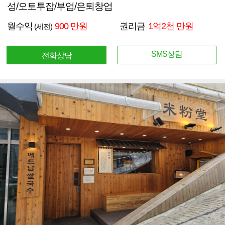
성/오토투잡/부업/은퇴창업
월수익
900 만원
권리금
1억2천 만원
(세전)
SMS상담
전화상담