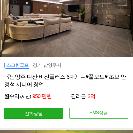
스크린골프
경기 남양주시
《남양주 다산 비전플러스 6대》→♥풀오토♥ 초보 안
정성 시니어 창업
월수익
950 만원
권리금
2억
(세전)
SMS상담
전화상담