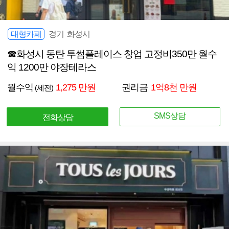
대형카페
경기 화성시
☎화성시 동탄 투썸플레이스 창업 고정비350만 월수
익 1200만 야장테라스
월수익
1,275 만원
권리금
1억8천 만원
(세전)
SMS상담
전화상담