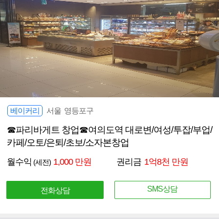
베이커리
서울 영등포구
☎파리바게트 창업☎여의도역 대로변/여성/투잡/부업/
카페/오토/은퇴/초보/소자본창업
월수익
1,000 만원
권리금
1억8천 만원
(세전)
SMS상담
전화상담