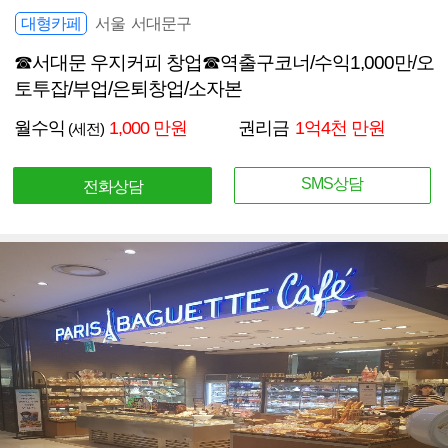
대형카페
서울 서대문구
☎서대문 우지커피 창업☎역출구코너/수익1,000만/오
토투잡/부업/은퇴창업/소자본
월수익
1,000 만원
권리금
1억4천 만원
(세전)
SMS상담
전화상담