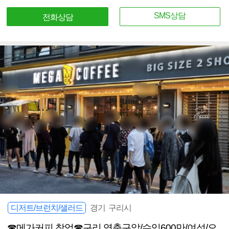
SMS상담
전화상담
디저트/브런치/샐러드
경기 구리시
☎메가커피 창업☎구리 역출구앞/수익600만/여성/오