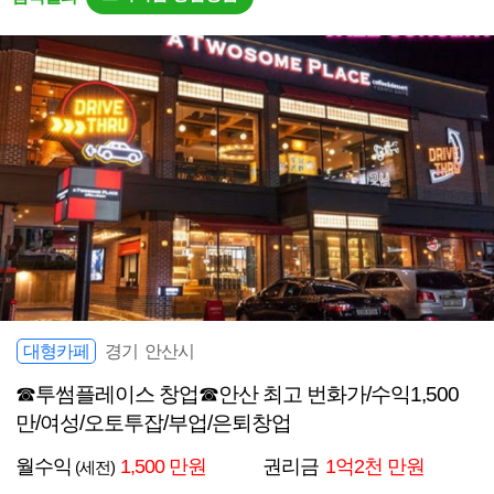
대형카페
경기 안산시
☎투썸플레이스 창업☎안산 최고 번화가/수익1,500
만/여성/오토투잡/부업/은퇴창업
월수익
1,500 만원
권리금
1억2천 만원
(세전)