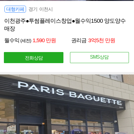
대형카페
경기 이천시
이천광주●투썸플레이스창업●월수익1500 양도양수
매장
월수익
1,590 만원
권리금
3억5천 만원
(세전)
SMS상담
전화상담