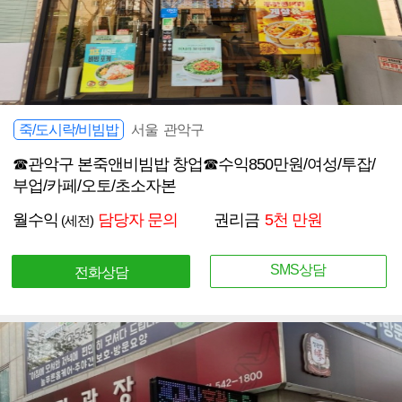
죽/도시락/비빔밥
서울 관악구
☎관악구 본죽앤비빔밥 창업☎수익850만원/여성/투잡/
부업/카페/오토/초소자본
월수익
담당자 문의
권리금
5천 만원
(세전)
SMS상담
전화상담