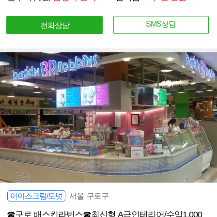
SMS상담
전화상담
아이스크림/도넛
서울 구로구
☎구로 배스킨라빈스☎최신형 A급인테리어/수익1,000