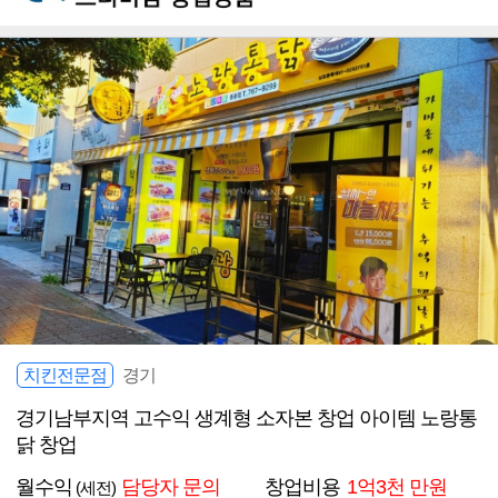
치킨전문점
경기
경기남부지역 고수익 생계형 소자본 창업 아이템 노랑통
닭 창업
월수익
담당자 문의
창업비용
1억3천 만원
(세전)