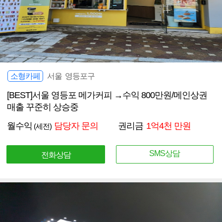
소형카페
서울 영등포구
[BEST]서울 영등포 메가커피 →수익 800만원/메인상권
매출 꾸준히 상승중
월수익
담당자 문의
권리금
1억4천 만원
(세전)
SMS상담
전화상담