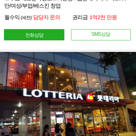
만/여성/부업/베스킨 창업
월수익
담당자 문의
권리금
1억2천 만원
(세전)
SMS상담
전화상담