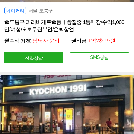
베이커리
서울 도봉구
☎도봉구 파리바게트☎동네빵집중 1등매장/수익1,000
만/여성/오토투잡부업/은퇴창업
월수익
담당자 문의
권리금
1억2천 만원
(세전)
SMS상담
전화상담