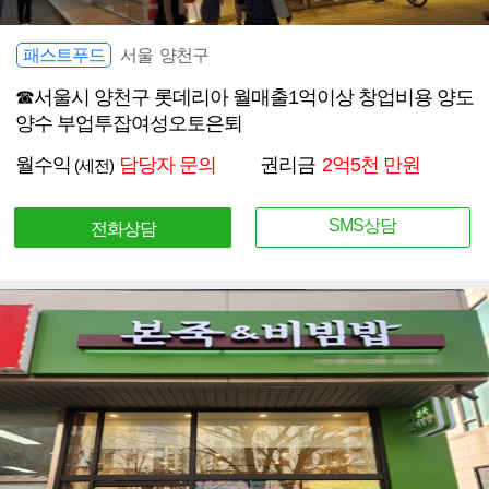
패스트푸드
서울 양천구
☎서울시 양천구 롯데리아 월매출1억이상 창업비용 양도
양수 부업투잡여성오토은퇴
월수익
담당자 문의
권리금
2억5천 만원
(세전)
SMS상담
전화상담