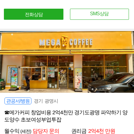
SMS상담
전화상담
관공서/병원
경기 광명시
☎메가커피 창업비용 2억4천만 경기도광명 파악하기 양
도양수 초보여성부업투잡
월수익
담당자 문의
권리금
2억4천 만원
(세전)