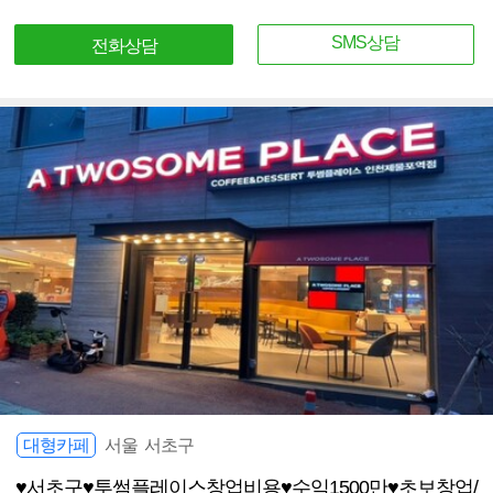
SMS상담
전화상담
대형카페
서울 서초구
♥서초구♥투썸플레이스창업비용♥수익1500만♥초보창업/