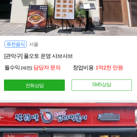
퓨전음식
서울
[관악구] 풀오토 운영 샤브샤브
월수익
담당자 문의
창업비용
1억2천 만원
(세전)
SMS상담
전화상담