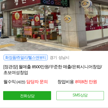
화장품/쥬얼리/헬스앤뷰티
경기 성남시
[정관장] 월매출 8500만원/꾸준한 매출/은퇴시니어창업/
초보여성창업
월수익
담당자 문의
창업비용
8억8천 만원
(세전)
SMS상담
전화상담