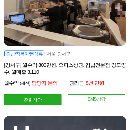
김밥/떡볶이/분식류
서울 강서구
[강서구] 월수익 800만원, 오피스상권, 김밥전문점 양도양
수, 월매출 3,110
월수익
담당자 문의
권리금
8천 만원
(세전)
SMS상담
전화상담