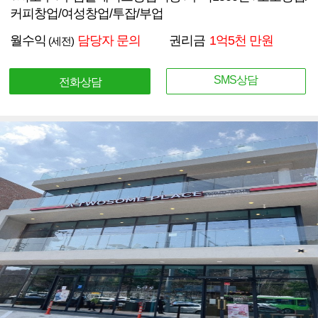
커피창업/여성창업/투잡/부업
월수익
담당자 문의
권리금
1억5천 만원
(세전)
SMS상담
전화상담