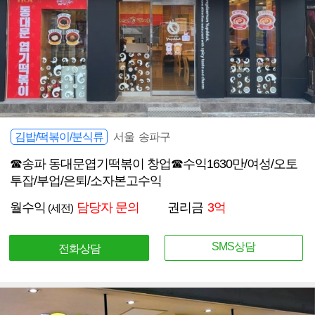
김밥/떡볶이/분식류
서울 송파구
☎송파 동대문엽기떡볶이 창업☎수익1630만/여성/오토
투잡/부업/은퇴/소자본고수익
월수익
담당자 문의
권리금
3억
(세전)
SMS상담
전화상담