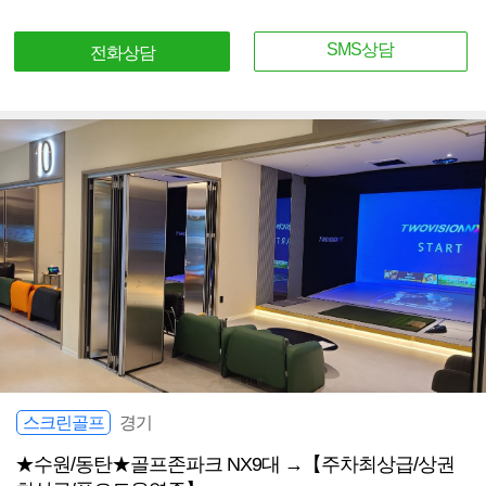
SMS상담
전화상담
스크린골프
경기
★수원/동탄★골프존파크 NX9대 →【주차최상급/상권