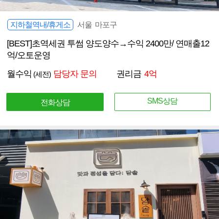
지하철역내/휴게소
서울 마포구
[BEST]초역세권 투썸 양도양수→수익 2400만/ 연매출12
억/오토운영
월수익
담당자 문의
권리금
4억
(세전)
SMS상담
전화상담