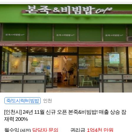
죽/도시락/비빔밥
인천
[인천시] 24년 11월 신규 오픈 본죽&비빔밥! 매출 상승 잠
재력 200%
월수익
담당자 문의
권리금
1억4천 만원
(세전)