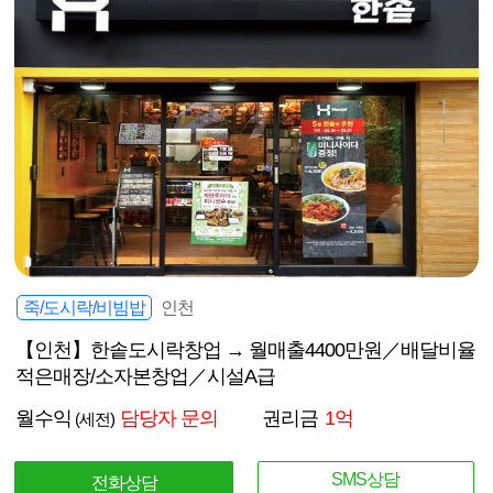
죽/도시락/비빔밥
인천
【인천】한솥도시락창업 → 월매출4400만원／배달비율
적은매장/소자본창업／시설A급
월수익
담당자 문의
권리금
1억
(세전)
SMS상담
전화상담