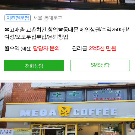
치킨전문점
서울 동대문구
☎고매출 교촌치킨 창업☎동대문 메인상권/수익2500만/
여성/오토투잡부업/은퇴창업
월수익
담당자 문의
권리금
2억5천 만원
(세전)
SMS상담
전화상담