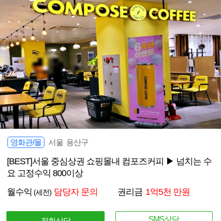
영화관/몰
서울 용산구
[BEST]서울 중심상권 쇼핑몰내 컴포즈커피 ▶ 넘치는 수
요 고정수익 800이상
월수익
담당자 문의
권리금
1억5천 만원
(세전)
SMS상담
전화상담