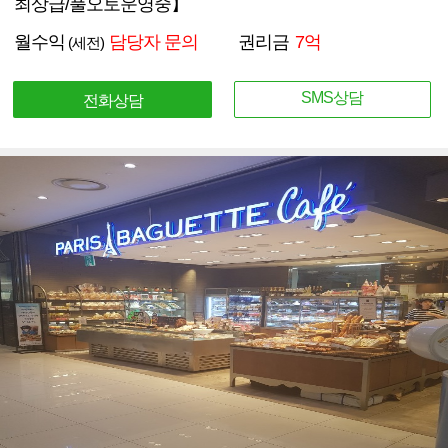
최상급/풀오토운영중】
월수익
담당자 문의
권리금
7억
(세전)
SMS상담
전화상담