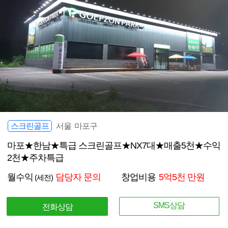
스크린골프
서울 마포구
마포★한남★특급 스크린골프★NX7대★매출5천★수익
2천★주차특급
월수익
담당자 문의
창업비용
5억5천 만원
(세전)
SMS상담
전화상담