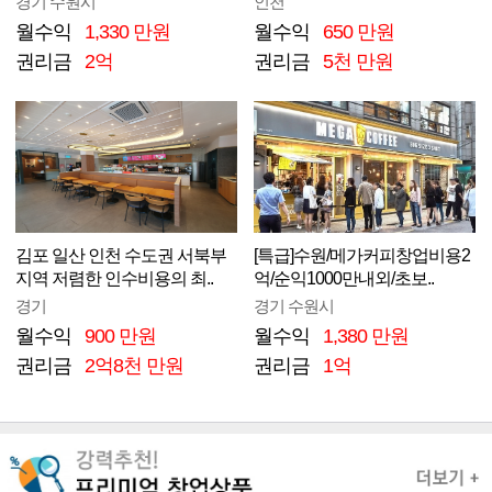
경기 수원시
인천
월수익
1,330 만원
월수익
650 만원
권리금
2억
권리금
5천 만원
김포 일산 인천 수도권 서북부
[특급]수원/메가커피창업비용2
지역 저렴한 인수비용의 최..
억/순익1000만내외/초보..
경기
경기 수원시
월수익
900 만원
월수익
1,380 만원
권리금
2억8천 만원
권리금
1억