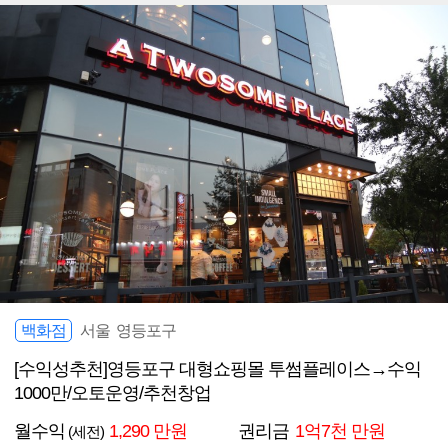
백화점
서울 영등포구
[수익성추천]영등포구 대형쇼핑몰 투썸플레이스→수익
1000만/오토운영/추천창업
월수익
1,290 만원
권리금
1억7천 만원
(세전)