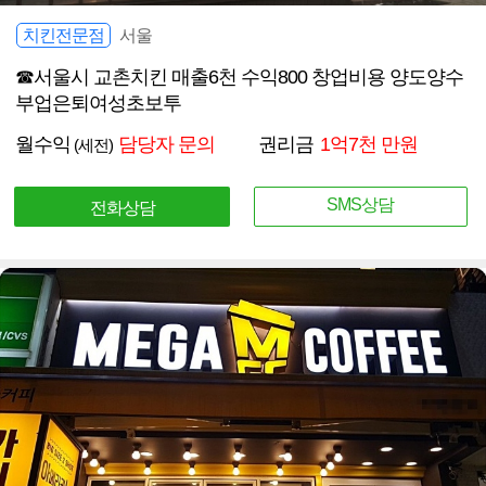
치킨전문점
서울
☎서울시 교촌치킨 매출6천 수익800 창업비용 양도양수
부업은퇴여성초보투
월수익
담당자 문의
권리금
1억7천 만원
(세전)
SMS상담
전화상담