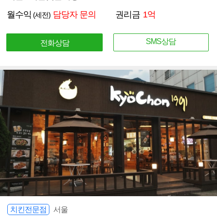
월수익
담당자 문의
권리금
1억
(세전)
SMS상담
전화상담
치킨전문점
서울