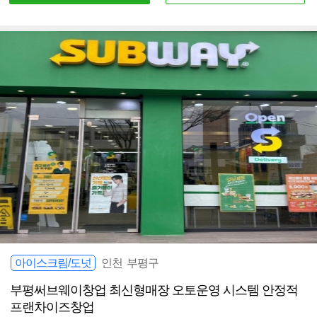
아이스크림/도넛
인천 부평구
부평써브웨이창업 최신형매장 오토운영 시스템 안정적
프랜차이즈창업