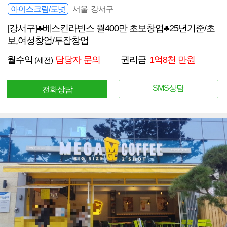
아이스크림/도넛
서울 강서구
[강서구]♣베스킨라빈스 월400만 초보창업♣25년기준/초
보,여성창업/투잡창업
월수익
담당자 문의
권리금
1억8천 만원
(세전)
SMS상담
전화상담