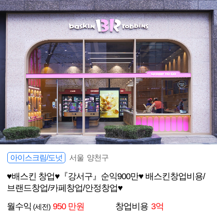
아이스크림/도넛
서울 양천구
♥배스킨 창업♥『강서구』순익900만♥ 배스킨창업비용/
브랜드창업/카페창업/안정창업♥
월수익
950 만원
창업비용
3억
(세전)