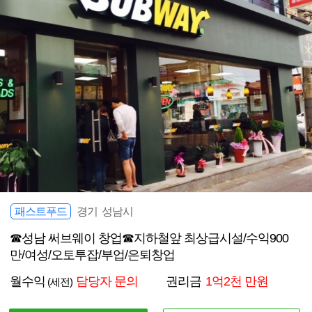
패스트푸드
경기 성남시
☎성남 써브웨이 창업☎지하철앞 최상급시설/수익900
만/여성/오토투잡/부업/은퇴창업
월수익
담당자 문의
권리금
1억2천 만원
(세전)