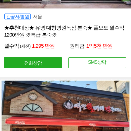
관공서/병원
서울
★추천매장★ 유명 대형병원독점 본죽★ 풀오토 월수익
1200만원 ※특급 본죽※
월수익
1,295 만원
권리금
1억5천 만원
(세전)
SMS상담
전화상담