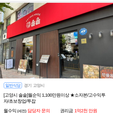
일반식당
경기 고양시
[고양시 솔솥]월순익 1,100만원이상 ★소자본/고수익투
자/초보창업/투잡
월수익
담당자 문의
권리금
1억2천 만원
(세전)