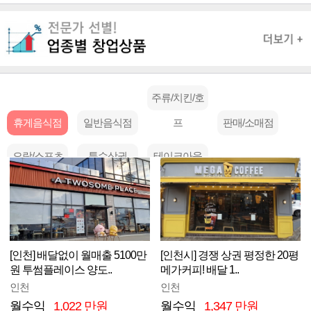
주류/치킨/호
휴게음식점
일반음식점
프
판매/소매점
오락/스포츠
특수상권
테이크아웃
[인천] 배달없이 월매출 5100만
[인천시] 경쟁 상권 평정한 20평
원 투썸플레이스 양도..
메가커피! 배달 1..
인천
인천
월수익
1,022 만원
월수익
1,347 만원