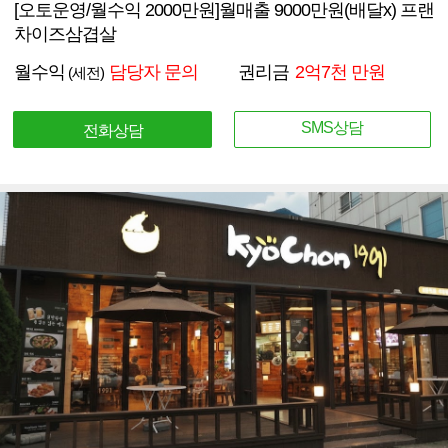
[오토운영/월수익 2000만원]월매출 9000만원(배달x) 프랜
차이즈삼겹살
월수익
담당자 문의
권리금
2억7천 만원
(세전)
SMS상담
전화상담