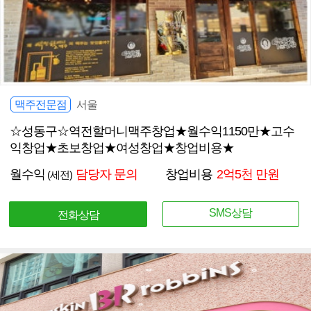
맥주전문점
서울
☆성동구☆역전할머니맥주창업★월수익1150만★고수
익창업★초보창업★여성창업★창업비용★
월수익
담당자 문의
창업비용
2억5천 만원
(세전)
SMS상담
전화상담