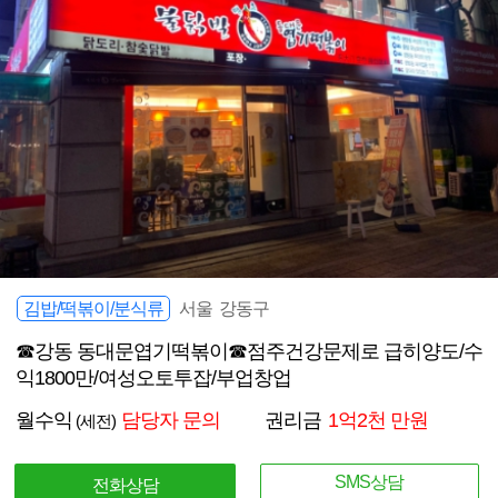
김밥/떡볶이/분식류
서울 강동구
☎강동 동대문엽기떡볶이☎점주건강문제로 급히양도/수
익1800만/여성오토투잡/부업창업
월수익
담당자 문의
권리금
1억2천 만원
(세전)
SMS상담
전화상담