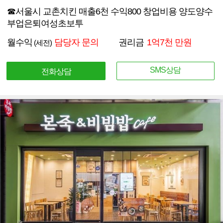
☎서울시 교촌치킨 매출6천 수익800 창업비용 양도양수
부업은퇴여성초보투
월수익
담당자 문의
권리금
1억7천 만원
(세전)
SMS상담
전화상담