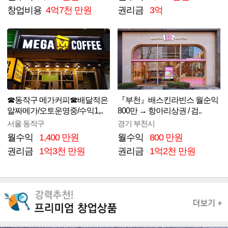
창업비용
4억7천 만원
권리금
3억
☎동작구 메가커피☎배달적은
『부천』배스킨라빈스 월순익
알짜메가/오토운영중/수익1,..
800만 → 항아리상권 / 검..
서울 동작구
경기 부천시
월수익
1,400 만원
월수익
800 만원
권리금
1억3천 만원
권리금
1억2천 만원