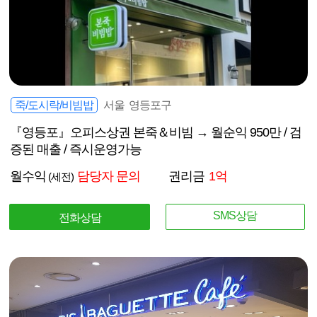
죽/도시락/비빔밥
서울 영등포구
『영등포』오피스상권 본죽＆비빔 → 월순익 950만 / 검
증된 매출 / 즉시운영가능
월수익
담당자 문의
권리금
1억
(세전)
SMS상담
전화상담