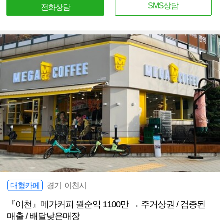
SMS상담
전화상담
대형카페
경기 이천시
『이천』메가커피 월순익 1100만 → 주거상권 / 검증된
매출 / 배달낮은매장