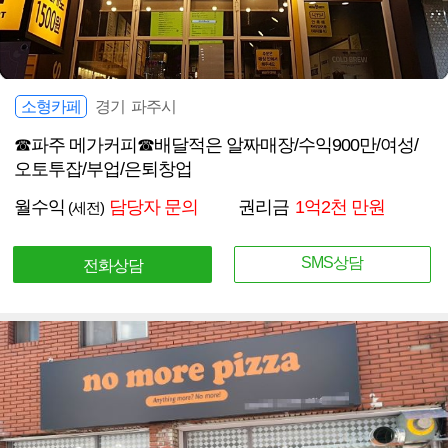
소형카페
경기 파주시
☎파주 메가커피☎배달적은 알짜매장/수익900만/여성/
오토투잡/부업/은퇴창업
월수익
담당자 문의
권리금
1억2천 만원
(세전)
SMS상담
전화상담