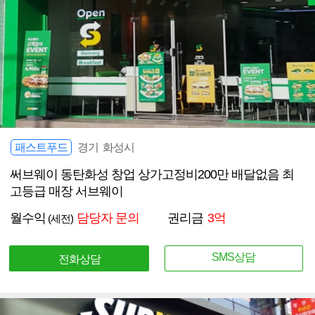
패스트푸드
경기 화성시
써브웨이 동탄화성 창업 상가고정비200만 배달없음 최
고등급 매장 서브웨이
월수익
담당자 문의
권리금
3억
(세전)
SMS상담
전화상담