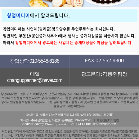
FAX 02-552-9300
창업상담 010-5548-6188
메일
광고문의 : 김행중 팀장
changuppartner@naver.com
창업미디어는 프랜차이즈, 예비창업자, 언론사, 컨설팅업체, 기타 제휴업체 등이 제공한 정보나 창업미디어가 이들
로부터 수집한 정보가 본 사이트 상에 게재될 수 있도록 웹 상의 공간을 제공하고 있을 뿐이므로 당해 정보의 정확
성이나 안정성을 보장할 수 없습니다. 또한, 당해 정보를 이용한 거래 및 제반 법적 문제에 대하여 아무런 책임이 없
음을 알려드리는 바입니다.
오시는 길 : 서울시 강남구 테헤란로 413 태양빌딩 8층 (오피스디포 건물)
회사명 : (주)세움창업법인 /
사업자등록번호 : 232-86-02045
ㅣ 개인정보처리방침
COPYRIGHTⓒ Changupsolution.,Co.Ltd All RIGHTS RESERVED.
저희 창업미디어 사이트에서 광고하고 있는 창업상품들은 실제 존재하는 것들을 기준으로 작성된 것임을 알려드
리는 바입니다. 단, 대부분의 양도인은 건물주와의 관계 및 직원관리상 문제 또한 매출저하 (내놓은 점포라는 것을