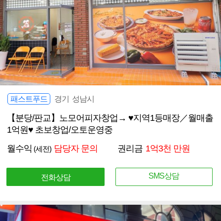
패스트푸드
경기 성남시
【분당/판교】노모어피자창업→ ♥지역1등매장／월매출
1억원♥ 초보창업/오토운영중
월수익
담당자 문의
권리금
1억3천 만원
(세전)
SMS상담
전화상담