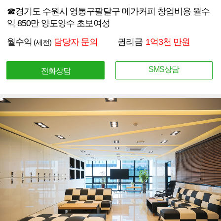
☎경기도 수원시 영통구팔달구 메가커피 창업비용 월수
익 850만 양도양수 초보여성
월수익
담당자 문의
권리금
1억3천 만원
(세전)
SMS상담
전화상담