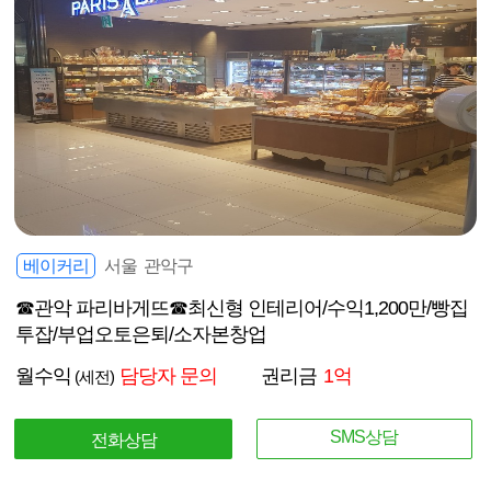
베이커리
서울 관악구
☎관악 파리바게뜨☎최신형 인테리어/수익1,200만/빵집
투잡/부업오토은퇴/소자본창업
월수익
담당자 문의
권리금
1억
(세전)
SMS상담
전화상담