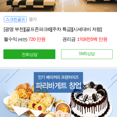
스크린골프
경기
[광명 부천][골프존파크6][주차 특급][시세대비 저렴]
월수익
720 만원
권리금
1억8천5백 만원
(세전)
SMS상담
전화상담