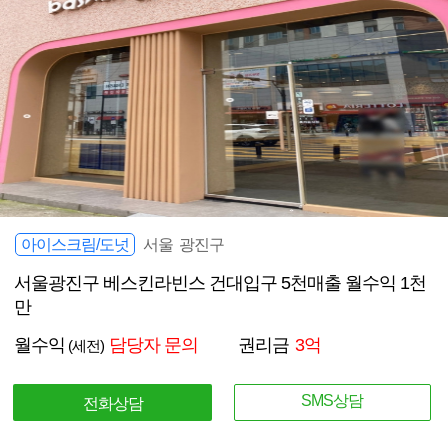
아이스크림/도넛
서울 광진구
서울광진구 베스킨라빈스 건대입구 5천매출 월수익 1천
만
월수익
담당자 문의
권리금
3억
(세전)
SMS상담
전화상담