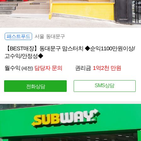
패스트푸드
서울 동대문구
【BEST매장】동대문구 맘스터치 ◆순익1100만원이상/
고수익/안정성◆
월수익
담당자 문의
권리금
1억2천 만원
(세전)
SMS상담
전화상담