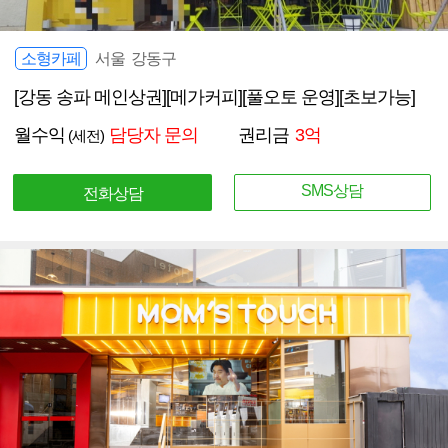
소형카페
서울 강동구
[강동 송파 메인상권][메가커피][풀오토 운영][초보가능]
월수익
담당자 문의
권리금
3억
(세전)
SMS상담
전화상담