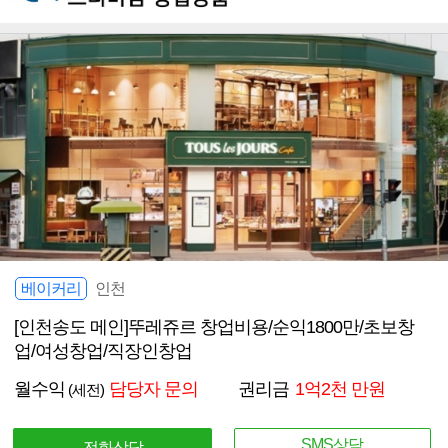
베이커리
인천
[인천송도 메인]뚜레쥬르 창업비용/순익1800만/초보창
업/여성창업/직장인창업
월수익
담당자 문의
권리금
1억2천 만원
(세전)
SMS상담
전화상담