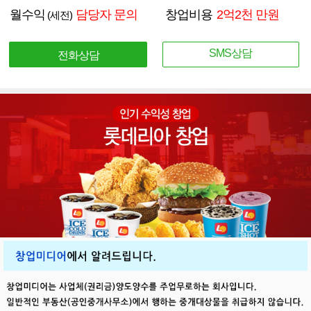
월수익
담당자 문의
창업비용
2억2천 만원
(세전)
SMS상담
전화상담