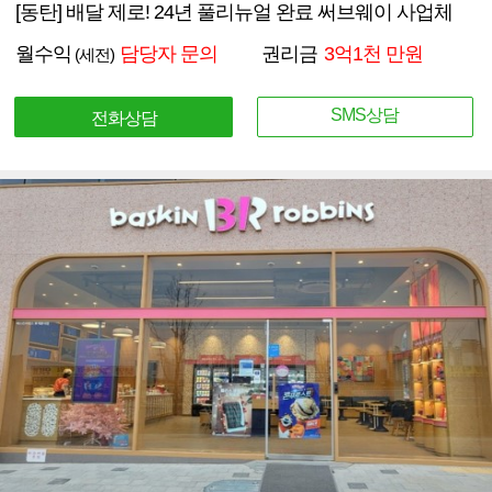
[동탄] 배달 제로! 24년 풀리뉴얼 완료 써브웨이 사업체
월수익
담당자 문의
권리금
3억1천 만원
(세전)
SMS상담
전화상담