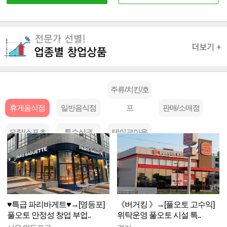
주류/치킨/호
휴게음식점
일반음식점
프
판매/소매점
오락/스포츠
특수상권
테이크아웃
♥특급 파리바게트♥→[영등포]
《버거킹 》→[풀오토 고수익]
풀오토 안정성 창업 부업..
위탁운영 풀오토 시설 특..