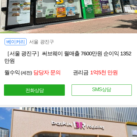
베이커리
서울 광진구
［서울 광진구］써브웨이 월매출 7600만원 순이익 1352
만원
월수익
담당자 문의
권리금
1억5천 만원
(세전)
SMS상담
전화상담