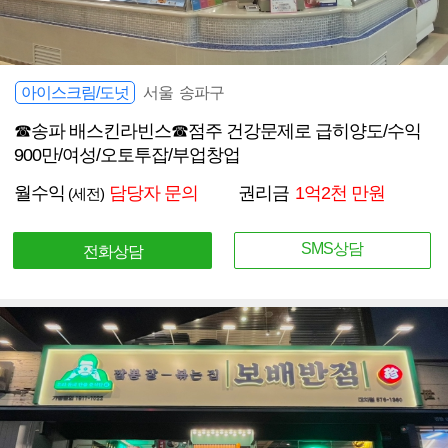
아이스크림/도넛
서울 송파구
☎송파 배스킨라빈스☎점주 건강문제로 급히양도/수익
900만/여성/오토투잡/부업창업
월수익
담당자 문의
권리금
1억2천 만원
(세전)
SMS상담
전화상담