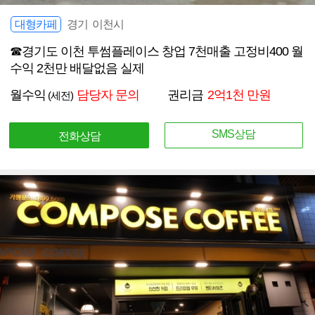
대형카페
경기 이천시
☎경기도 이천 투썸플레이스 창업 7천매출 고정비400 월
수익 2천만 배달없음 실제
월수익
담당자 문의
권리금
2억1천 만원
(세전)
SMS상담
전화상담