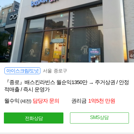
아이스크림/도넛
서울 종로구
『종로』배스킨라빈스 월순익1350만 → 주거상권 / 안정
적매출 / 즉시 운영가
월수익
담당자 문의
권리금
1억5천 만원
(세전)
SMS상담
전화상담