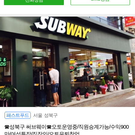
패스트푸드
서울 성북구
☎성북구 써브웨이☎오토운영중/직원승계가능/수익900
만/여성투잡/직장인/오토은퇴창업