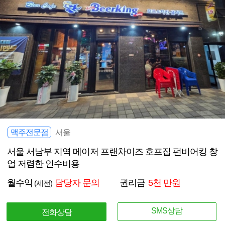
맥주전문점
서울
서울 서남부 지역 메이저 프랜차이즈 호프집 펀비어킹 창
업 저렴한 인수비용
월수익
담당자 문의
권리금
5천 만원
(세전)
SMS상담
전화상담