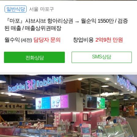
일반식당
서울 마포구
『마포』샤브샤브 항아리상권 → 월순익 1550만 / 검증
된 매출 / 매출상위권매장
월수익
담당자 문의
창업비용
2억9천 만원
(세전)
SMS상담
전화상담