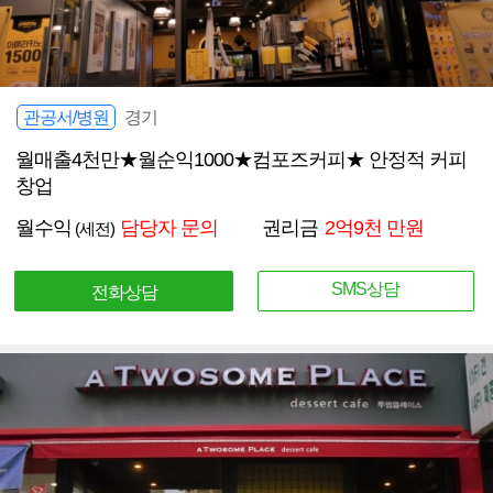
관공서/병원
경기
월매출4천만★월순익1000★컴포즈커피★ 안정적 커피
창업
월수익
담당자 문의
권리금
2억9천 만원
(세전)
SMS상담
전화상담