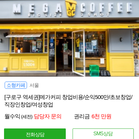
소형카페
서울
[구로구 역세권]메가커피 창업비용/순익500만/초보창업/
직장인창업/여성창업
월수익
담당자 문의
권리금
6천 만원
(세전)
SMS상담
전화상담