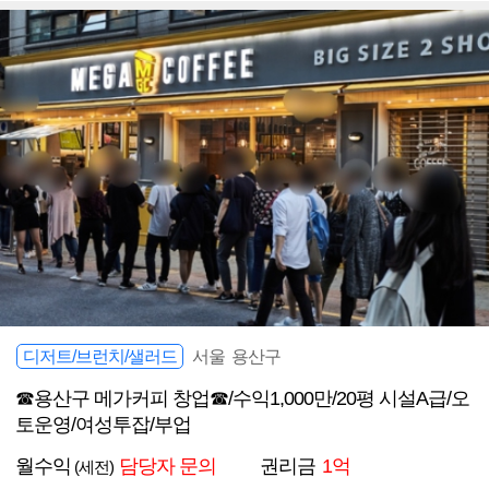
디저트/브런치/샐러드
서울 용산구
☎용산구 메가커피 창업☎/수익1,000만/20평 시설A급/오
토운영/여성투잡/부업
월수익
담당자 문의
권리금
1억
(세전)