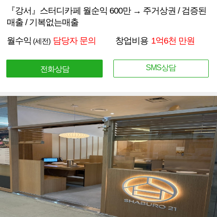
『강서』스터디카페 월순익 600만 → 주거상권 / 검증된
매출 / 기복없는매출
월수익
담당자 문의
창업비용
1억6천 만원
(세전)
SMS상담
전화상담