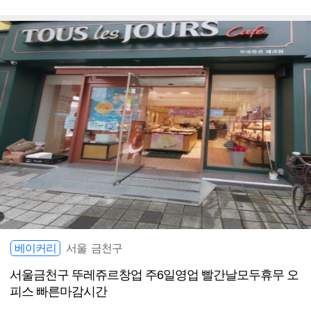
베이커리
서울 금천구
서울금천구 뚜레쥬르창업 주6일영업 빨간날모두휴무 오
피스 빠른마감시간