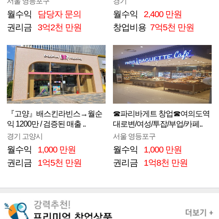
서울 영등포구
경기
월수익
담당자 문의
월수익
2,400 만원
권리금
3억2천 만원
창업비용
7억5천 만원
『고양』배스킨라빈스→월순
☎파리바게트 창업☎여의도역
익 1200만 / 검증된 매출 ..
대로변/여성/투잡/부업/카페..
경기 고양시
서울 영등포구
월수익
1,000 만원
월수익
1,000 만원
권리금
1억5천 만원
권리금
1억8천 만원