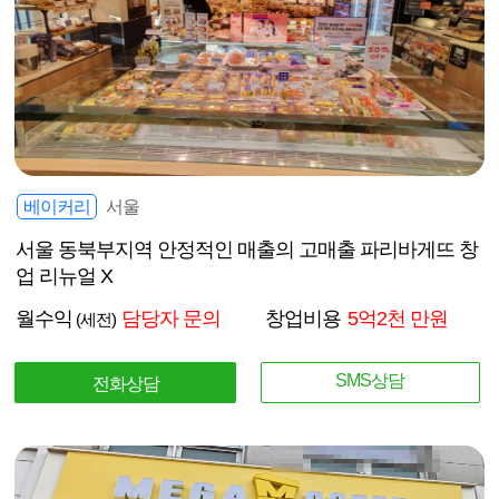
베이커리
서울
서울 동북부지역 안정적인 매출의 고매출 파리바게뜨 창
업 리뉴얼 X
월수익
담당자 문의
창업비용
5억2천 만원
(세전)
SMS상담
전화상담