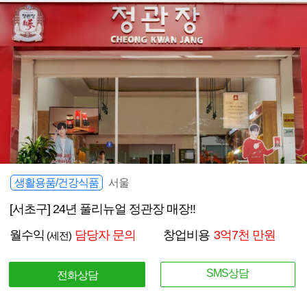
생활용품/건강식품
서울
[서초구] 24년 풀리뉴얼 정관장 매장!!
월수익
담당자 문의
창업비용
3억7천 만원
(세전)
SMS상담
전화상담