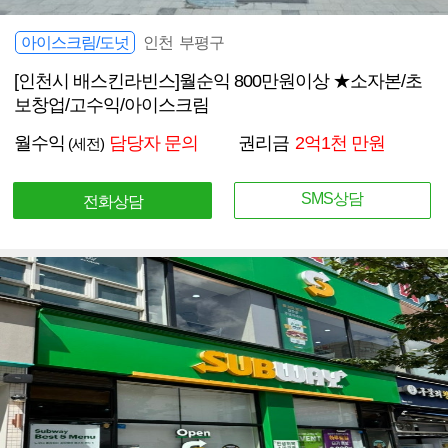
아이스크림/도넛
인천 부평구
[인천시 배스킨라빈스]월순익 800만원이상 ★소자본/초
보창업/고수익/아이스크림
월수익
담당자 문의
권리금
2억1천 만원
(세전)
SMS상담
전화상담