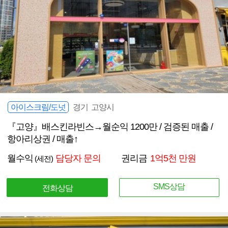
아이스크림/도넛
경기 고양시
『고양』배스킨라빈스→월순익 1200만 / 검증된 매출 /
항아리상권 / 매출↑
월수익
담당자 문의
권리금
1억5천 만원
(세전)
SMS상담
전화상담