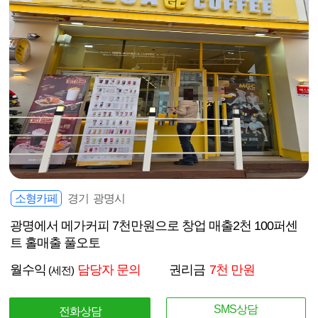
소형카페
경기 광명시
광명에서 메가커피 7천만원으로 창업 매출2천 100퍼센
트 홀매출 풀오토
월수익
담당자 문의
권리금
7천 만원
(세전)
SMS상담
전화상담