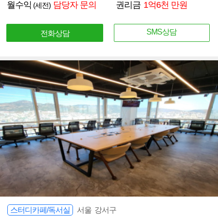
월수익
담당자 문의
권리금
1억6천 만원
(세전)
SMS상담
전화상담
스터디카페/독서실
서울 강서구