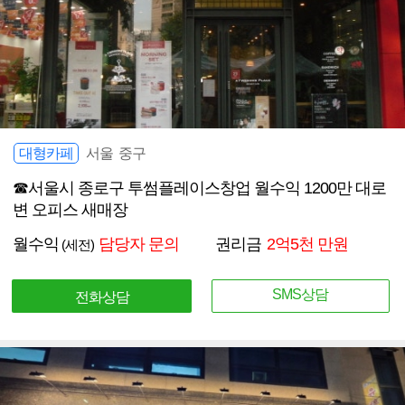
대형카페
서울 중구
☎서울시 종로구 투썸플레이스창업 월수익 1200만 대로
변 오피스 새매장
월수익
담당자 문의
권리금
2억5천 만원
(세전)
SMS상담
전화상담