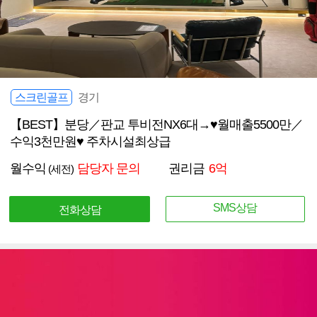
스크린골프
경기
【BEST】분당／판교 투비전NX6대→♥월매출5500만／
수익3천만원♥ 주차시설최상급
월수익
담당자 문의
권리금
6억
(세전)
SMS상담
전화상담