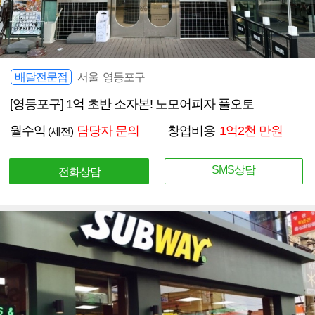
배달전문점
서울 영등포구
[영등포구] 1억 초반 소자본! 노모어피자 풀오토
월수익
담당자 문의
창업비용
1억2천 만원
(세전)
SMS상담
전화상담