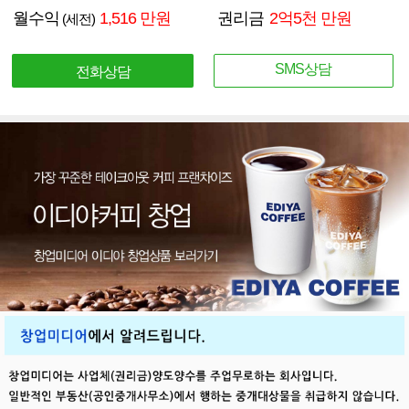
월수익
1,516 만원
권리금
2억5천 만원
(세전)
SMS상담
전화상담