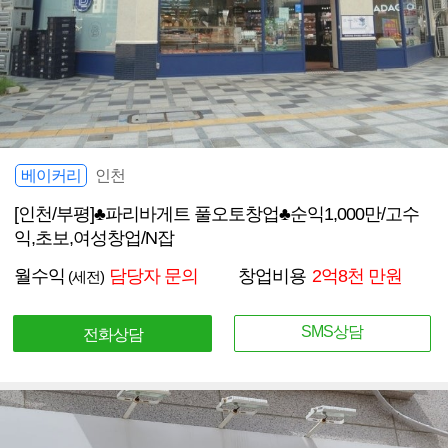
베이커리
인천
[인천/부평]♣파리바게트 풀오토창업♣순익1,000만/고수
익,초보,여성창업/N잡
월수익
담당자 문의
창업비용
2억8천 만원
(세전)
SMS상담
전화상담