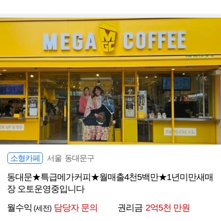
소형카페
서울 동대문구
동대문★특급메가커피★월매출4천5백만★1년미만새매
장 오토운영중입니다
월수익
담당자 문의
권리금
2억5천 만원
(세전)