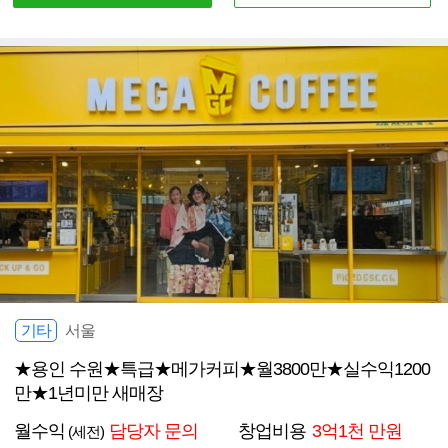
기타
서울
★용인 수원★특급★메가커피★월3800만★실수익1200
만★1년미만 새매장
월수익
담당자 문의
창업비용
3억1천 만원
(세전)