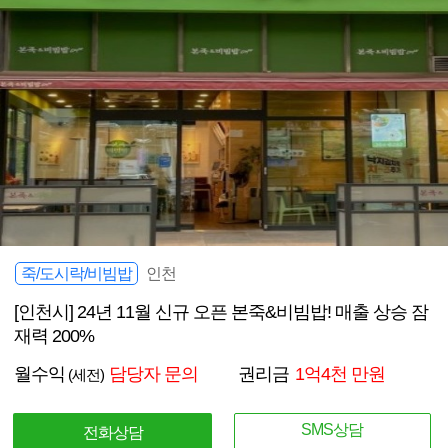
죽/도시락/비빔밥
인천
[인천시] 24년 11월 신규 오픈 본죽&비빔밥! 매출 상승 잠
재력 200%
월수익
담당자 문의
권리금
1억4천 만원
(세전)
SMS상담
전화상담