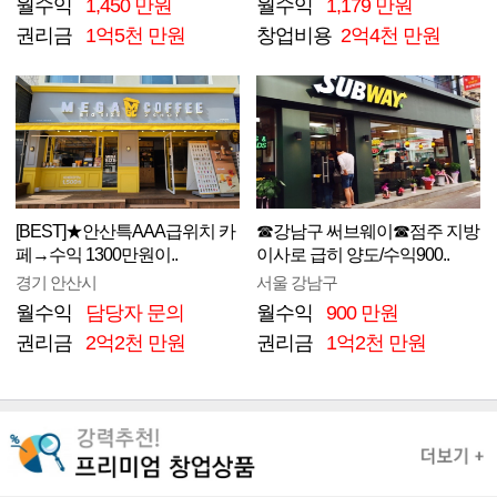
월수익
1,450 만원
월수익
1,179 만원
권리금
1억5천 만원
창업비용
2억4천 만원
[BEST]★안산특AAA급위치 카
☎강남구 써브웨이☎점주 지방
페→수익 1300만원이..
이사로 급히 양도/수익900..
경기 안산시
서울 강남구
월수익
담당자 문의
월수익
900 만원
권리금
2억2천 만원
권리금
1억2천 만원