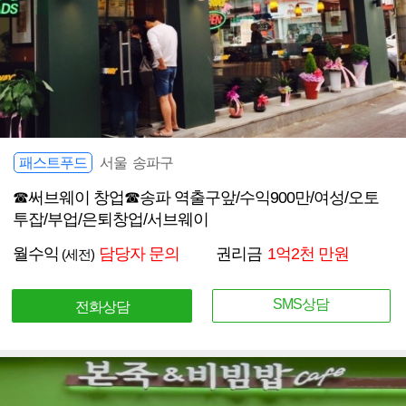
패스트푸드
서울 송파구
☎써브웨이 창업☎송파 역출구앞/수익900만/여성/오토
투잡/부업/은퇴창업/서브웨이
월수익
담당자 문의
권리금
1억2천 만원
(세전)
SMS상담
전화상담