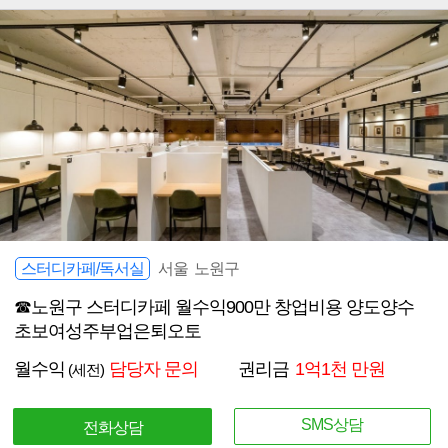
스터디카페/독서실
서울 노원구
☎노원구 스터디카페 월수익900만 창업비용 양도양수
초보여성주부업은퇴오토
월수익
담당자 문의
권리금
1억1천 만원
(세전)
SMS상담
전화상담