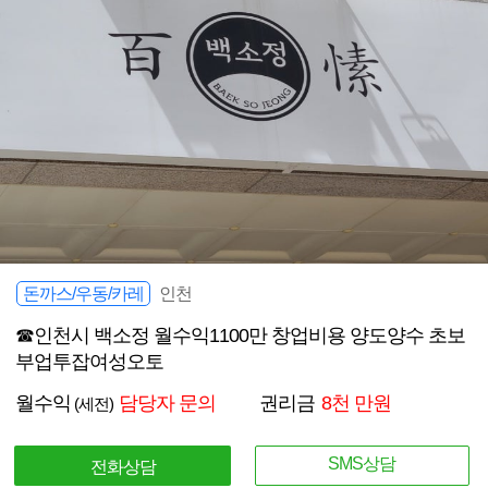
돈까스/우동/카레
인천
☎인천시 백소정 월수익1100만 창업비용 양도양수 초보
부업투잡여성오토
월수익
담당자 문의
권리금
8천 만원
(세전)
SMS상담
전화상담