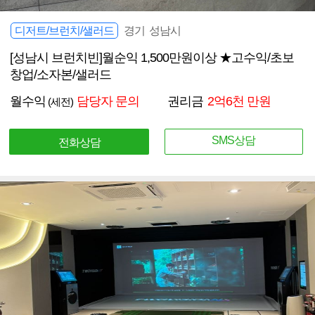
디저트/브런치/샐러드
경기 성남시
[성남시 브런치빈]월순익 1,500만원이상 ★고수익/초보
창업/소자본/샐러드
월수익
담당자 문의
권리금
2억6천 만원
(세전)
SMS상담
전화상담