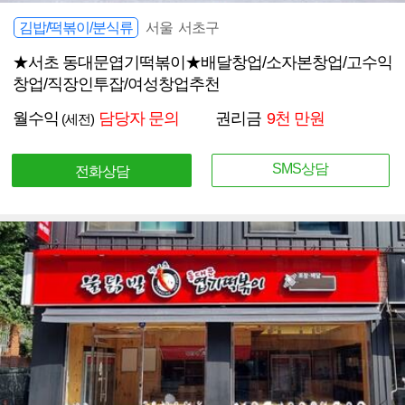
김밥/떡볶이/분식류
서울 서초구
★서초 동대문엽기떡볶이★배달창업/소자본창업/고수익
창업/직장인투잡/여성창업추천
월수익
담당자 문의
권리금
9천 만원
(세전)
SMS상담
전화상담