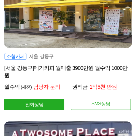
소형카페
서울 강동구
[서울 강동구]메가커피 월매출 3900만원 월수익 1000만
원
월수익
담당자 문의
권리금
1억5천 만원
(세전)
SMS상담
전화상담