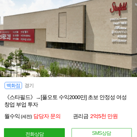
백화점
경기
《스타필드》→[풀오토 수익2000만] 초보 안정성 여성
창업 부업 투자
월수익
담당자 문의
권리금
2억5천 만원
(세전)
SMS상담
전화상담