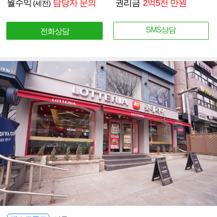
월수익
담당자 문의
권리금
2억5천 만원
(세전)
SMS상담
전화상담