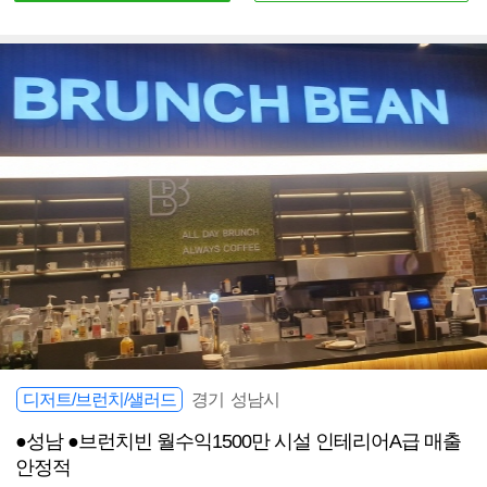
디저트/브런치/샐러드
경기 성남시
●성남 ●브런치빈 월수익1500만 시설 인테리어A급 매출
안정적