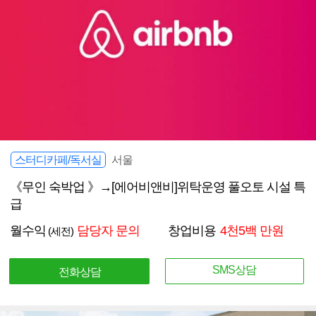
스터디카페/독서실
서울
《무인 숙박업 》→[에어비앤비]위탁운영 풀오토 시설 특
급
월수익
담당자 문의
창업비용
4천5백 만원
(세전)
SMS상담
전화상담