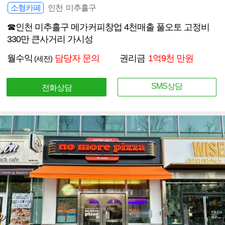
소형카페
인천 미추홀구
☎인천 미추홀구 메가커피창업 4천매출 풀오토 고정비
330만 큰사거리 가시성
월수익
담당자 문의
권리금
1억9천 만원
(세전)
SMS상담
전화상담