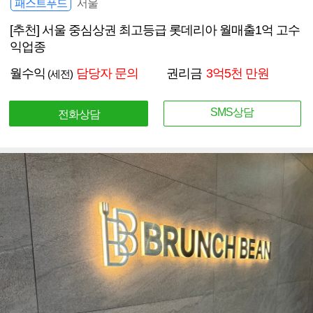
패스트푸드
서울
[추천] 서울 중심상권 최고등급 롯데리아 월매출1억 고수
익업종
월수익
담당자 문의
권리금
3억5천 만원
(세전)
SMS상담
전화상담