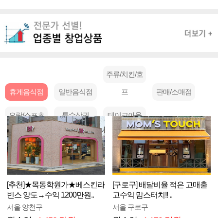
주류/치킨/호
휴게음식점
일반음식점
프
판매/소매점
오락/스포츠
특수상권
테이크아웃
[추천]★목동학원가★베스킨라
[구로구] 배달비율 적은 고매출
빈스 양도→수익 1200만원..
고수익 맘스터치!! ..
서울 양천구
서울 구로구