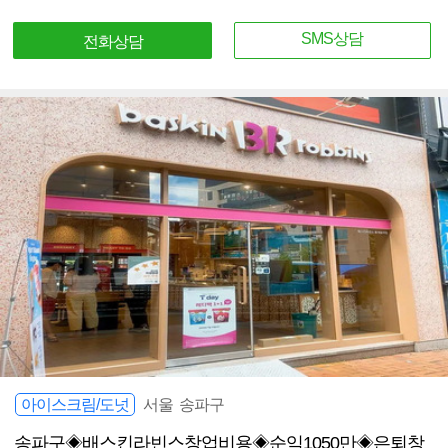
SMS상담
전화상담
아이스크림/도넛
서울 송파구
송파구◈배스킨라빈스창업비용◈순익1050만◈은퇴창