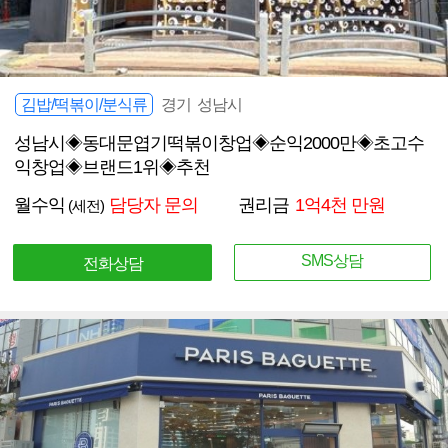
김밥/떡볶이/분식류
경기 성남시
성남시◈동대문엽기떡볶이창업◈순익2000만◈초고수
익창업◈브랜드1위◈추천
월수익
담당자 문의
권리금
1억4천 만원
(세전)
SMS상담
전화상담