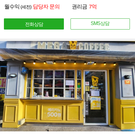
월수익
담당자 문의
권리금
7억
(세전)
SMS상담
전화상담