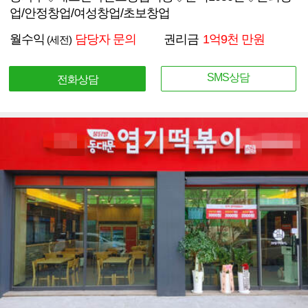
업/안정창업/여성창업/초보창업
월수익
담당자 문의
권리금
1억9천 만원
(세전)
SMS상담
전화상담