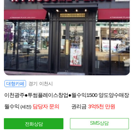
대형카페
경기 이천시
이천광주●투썸플레이스창업●월수익1500 양도양수매장
월수익
담당자 문의
권리금
3억5천 만원
(세전)
SMS상담
전화상담