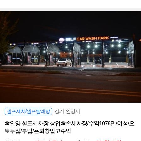
셀프세차/셀프빨래방
경기 안양시
☎안양 셀프세차장 창업☎손세차장/수익1078만/여성/오
토투잡/부업/은퇴창업고수익